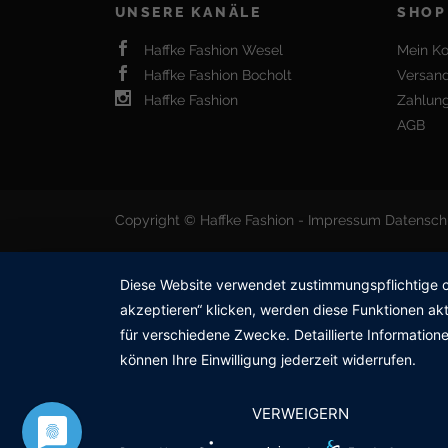
UNSERE KANÄLE
SHOP
Haffke Fashion Wesel
Mein K
Haffke Fashion Bocholt
Versan
Haffke Fashion
Zahlun
AGB
Copyright © Haffke Fashion -
Impressum
Datensch
Diese Website verwendet zustimmungspflichtige co
akzeptieren“ klicken, werden diese Funktionen akt
für verschiedene Zwecke. Detaillierte Informatio
können Ihre Einwilligung jederzeit widerrufen.
VERWEIGERN