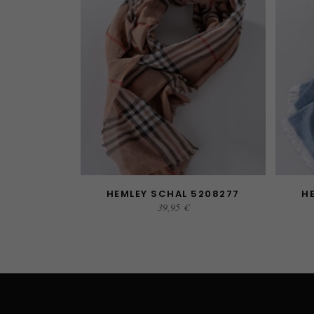
HEMLEY SCHAL 5208277
H
AUSFÜHRUNG WÄHLEN
A
39,95
€