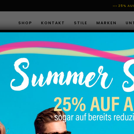
››› 25% A
SHOP
KONTAKT
STILE
MARKEN
UN
PN’A LEGER
59,95
€
inkl. MwSt.
zzgl.
Versandkosten
Schal von PNA
ARTIKELNUMMER:
99103209
KATEGORIEN:
,
Legerschal
S