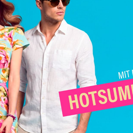
Einheitsgröße
Größe
Farbe
PN'A
Legerschal
991032099
quantity
BESCHREIBUNG
Schal von PNA
reine Seide
2 Dessinseiten