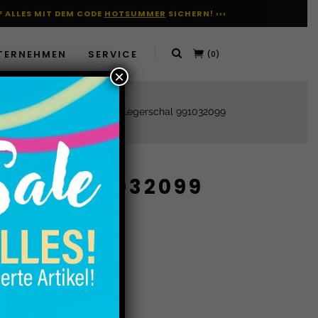
UF ALLES MIT DEM CODE
HOTSUMMER
SICHERN! ‹‹‹
TERNEHMEN
SERVICE
(0)
×
Haffke Fashion
PN’A Legerschal 991032099
SCHAL 991032099
9
chals