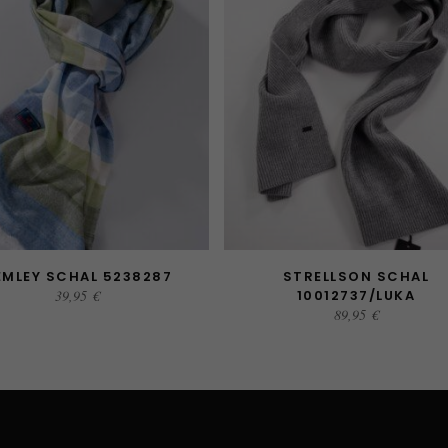
EMLEY SCHAL 5238287
STRELLSON SCHAL
USFÜHRUNG WÄHLEN
AUSFÜHRUNG WÄHLEN
39,95
€
10012737/LUKA
89,95
€